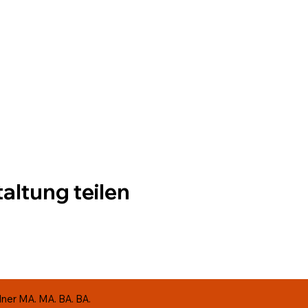
altung teilen
ner MA. MA. BA. BA.