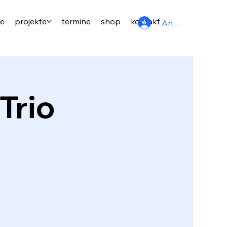
se
projekte
termine
shop
kontakt
Anmelden
Trio